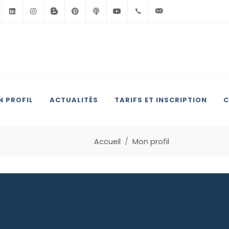
Facebook
Linkedin
Instagram
BlogSpot
Pinterest
Podcast
Youtube
+33(0)6.71.39.30.39
contact@anglai
 PROFIL
ACTUALITÉS
TARIFS ET INSCRIPTION
C
Accueil
Mon profil