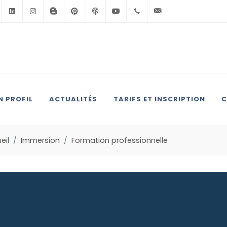
Facebook
Linkedin
Instagram
BlogSpot
Pinterest
Podcast
Youtube
+33(0)6.71.39.30.39
contact@anglai
 PROFIL
ACTUALITÉS
TARIFS ET INSCRIPTION
C
eil
Immersion
Formation professionnelle