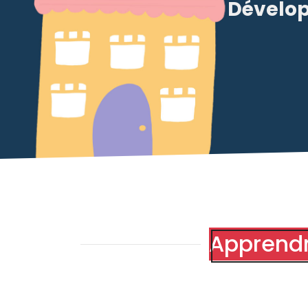
Dévelop
Apprendr