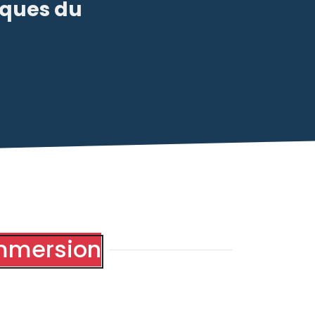
iques du
immersion