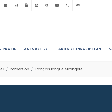
Facebook
Linkedin
Instagram
BlogSpot
Pinterest
Podcast
Youtube
+33(0)6.71.39.30.39
contact@anglai
 PROFIL
ACTUALITÉS
TARIFS ET INSCRIPTION
C
eil
Immersion
Français langue étrangère