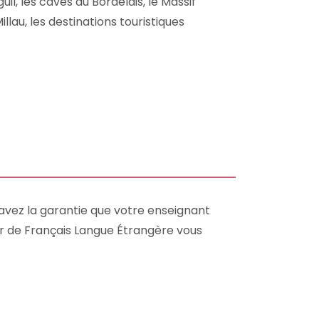
il, les caves du Bordelais, le Massif
llau, les destinations touristiques
avez la garantie que votre enseignant
r de Français Langue Étrangère vous