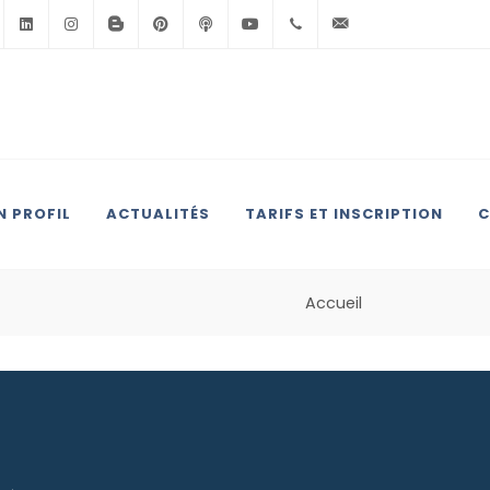
Facebook
Linkedin
Instagram
BlogSpot
Pinterest
Podcast
Youtube
+33(0)6.71.39.30.39
contact@anglai
 PROFIL
ACTUALITÉS
TARIFS ET INSCRIPTION
C
Accueil