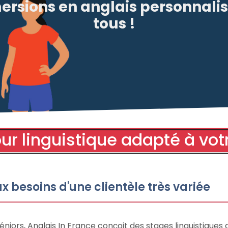
rsions en anglais personnali
tous !
ur linguistique adapté à votr
x besoins d'une clientèle très variée
séniors, Anglais In France conçoit des stages linguistiques 