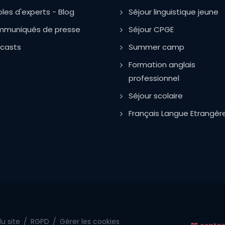
oles d'experts - Blog
Séjour linguistique jeune
muniqués de presse
Séjour CPGE
casts
Summer camp
Formation anglais
professionnel
Séjour scolaire
Français Langue Etrangèr
u site
/
RGPD
/
Gérer les cookies