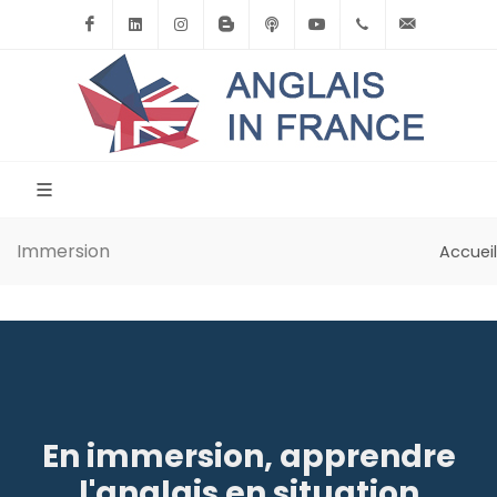
Facebook
Linkedin
Instagram
BlogSpot
Podcast
Youtube
+33(0)6.71.39.
contact
Immersion
Accueil
En immersion, apprendre
l'anglais en situation