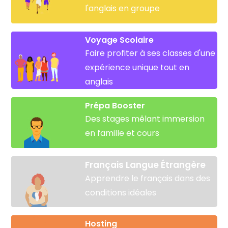
l'anglais en groupe
Voyage Scolaire
Faire profiter à ses classes d'une
expérience unique tout en
anglais
Prépa Booster
Des stages mêlant immersion
en famille et cours
Français Langue Étrangère
Apprendre le français dans des
conditions idéales
Hosting