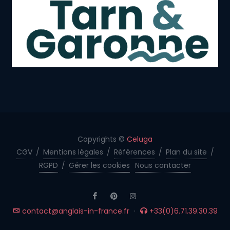
Copyrights ©
Celuga
CGV
/
Mentions légales
/
Références
/
Plan du site
/
RGPD
/
Gérer les cookies
Nous contacter
contact@anglais-in-france.fr
·
+33(0)6.71.39.30.39