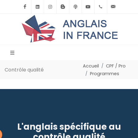
Facebook
Linkedin
Instagram
BlogSpot
Podcast
Youtube
+33(0)6.71.39.
contact
Accueil
CPF / Pro
Contrôle qualité
Programmes
L'anglais spécifique au
contrôle qualité