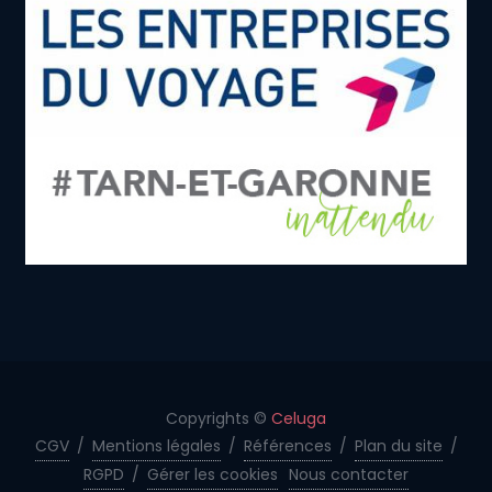
Copyrights ©
Celuga
CGV
/
Mentions légales
/
Références
/
Plan du site
/
RGPD
/
Gérer les cookies
Nous contacter