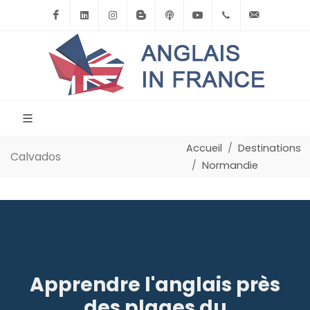
Facebook
Linkedin
Instagram
BlogSpot
Podcast
Youtube
+33(0)6.71.39.
contact
Accueil
Destinations
Calvados
Normandie
Apprendre l'anglais près
des plages du