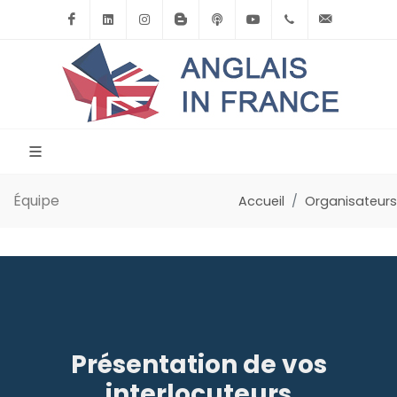
Facebook
Linkedin
Instagram
BlogSpot
Podcast
Youtube
+33(0)6.71.39.
contact
Équipe
Accueil
Organisateurs
Présentation de vos
interlocuteurs