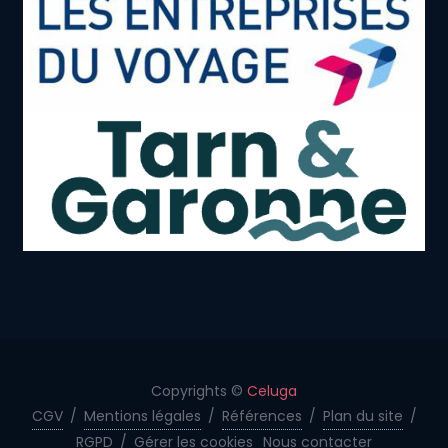
Copyrights ©
Celuga
CGV
/
Mentions légales
/
Références
/
Plan du site
/
RGPD
/
Gérer les cookies
Nous contacter