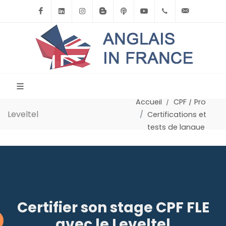
Facebook
Linkedin
Instagram
BlogSpot
Podcast
Youtube
+33(0)6.71.39.
contact
Accueil
CPF / Pro
Leveltel
Certifications et
tests de langue
Certifier son stage CPF FLE
avec le Leveltel