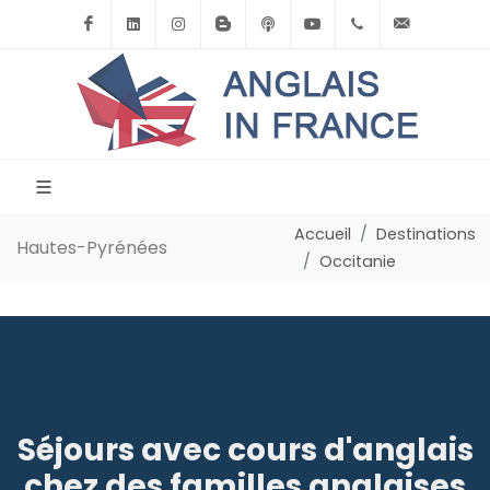
Facebook
Linkedin
Instagram
BlogSpot
Podcast
Youtube
+33(0)6.71.39.
contact
Accueil
Destinations
Hautes-Pyrénées
Occitanie
Séjours avec cours d'anglais
chez des familles anglaises