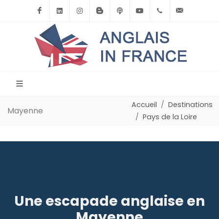
Facebook
Linkedin
Instagram
BlogSpot
Podcast
Youtube
+33(0)6.71.39.
contact
Accueil
Destinations
Mayenne
Pays de la Loire
Une escapade anglaise en
Mayenne