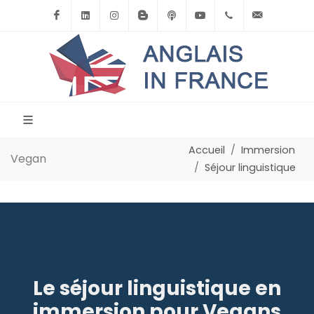
Facebook
Linkedin
Instagram
BlogSpot
Podcast
Youtube
+33(0)6.71.39.
contact
Accueil
Immersion
Vegan
Séjour linguistique
Le séjour linguistique en
immersion pour Vegans