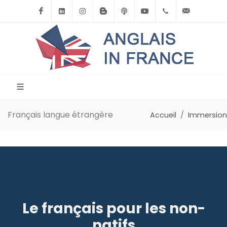
Facebook
Linkedin
Instagram
BlogSpot
Podcast
Youtube
+33(0)6.71.39.
contact
Français langue étrangère
Accueil
Immersion
Le français pour les non-
natifs