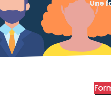
Une f
For