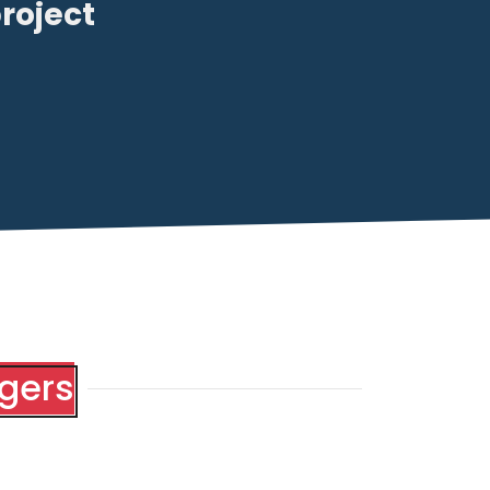
roject
gers