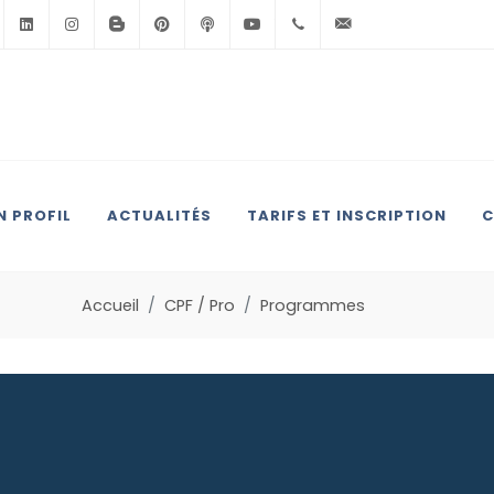
Facebook
Linkedin
Instagram
BlogSpot
Pinterest
Podcast
Youtube
+33(0)6.71.39.30.39
contact@anglai
 PROFIL
ACTUALITÉS
TARIFS ET INSCRIPTION
C
Accueil
CPF / Pro
Programmes