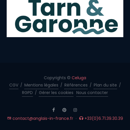
Copyrights ©
Celuga
CGV
/
Mentions légales
/
Références
/
Plan du site
/
RGPD
/
Gérer les cookies
Nous contacter
contact@anglais-in-france.fr
·
+33(0)6.71.39.30.39