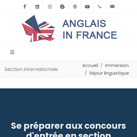
Facebook
Linkedin
Instagram
BlogSpot
Podcast
Youtube
+33(0)6.71.39.
contact
Accueil
Immersion
Section internationale
Séjour linguistique
Se préparer aux concours
d'entrée en section