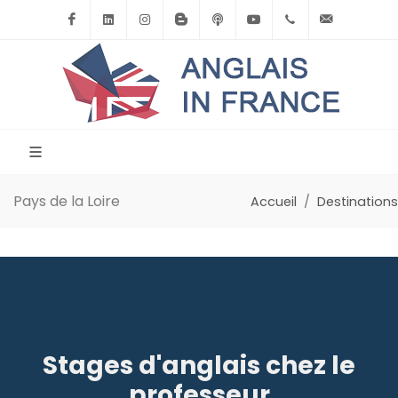
Facebook
Linkedin
Instagram
BlogSpot
Podcast
Youtube
+33(0)6.71.39.
contact
Pays de la Loire
Accueil
Destinations
Stages d'anglais chez le
professeur