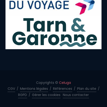
Copyrights ©
Celuga
CGV
/
Mentions légales
/
Références
/
Plan du site
/
RGPD
/
Gérer les cookies
Nous contacter