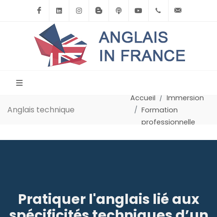
Facebook
Linkedin
Instagram
BlogSpot
Podcast
Youtube
+33(0)6.71.39.
contact
Accueil
Immersion
Anglais technique
Formation
professionnelle
Pratiquer l'anglais lié aux
spécificités techniques d’un